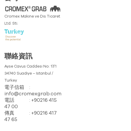
Cromex Makine ve Dis Ticaret
Ltd. Sti.
聯絡資訊
Ayse Cavus Caddesi No: 17/1
34740 Suadiye – Istanbul /
Turkey
電子信箱
:
info@cromexgrab.com
電話
: +90216 415
47 00
傳真
: +90216 417
47 65