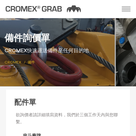
備件詢價單
CROMEX快速運送備件至任何目的地
CROMEX
備件
配件單
欲詢價者請詳細填寫資料，我們於三個工作天內與您聯
繫。
夾斗廠牌