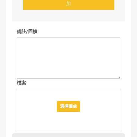
加
備註/回饋
檔案
選擇圖像