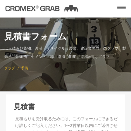
見積書フォーム
ばら積み乾貨物、浚渫、リサイクル、農業、建設業界向けのグラブ、製
鉄所、冶金所、セメント工場、港湾、船舶、港湾∞向けグラブ
グラブ
予備
見積書
見積もりを受け取るためには、このフォームにできるだ
け詳しくご記入ください。1〜3営業日以内にご返信させ