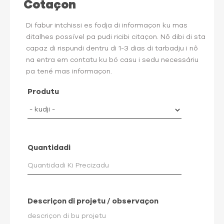
Cotaçon
Di fabur intchissi es fodja di informaçon ku mas
ditalhes possível pa pudi ricibi citaçon. Nô dibi di sta
capaz di rispundi dentru di 1-3 dias di tarbadju i nô
na entra em contatu ku bó casu i sedu necessáriu
pa tené mas informaçon.
Produtu
Quantidadi
Descriçon di projetu / observaçon